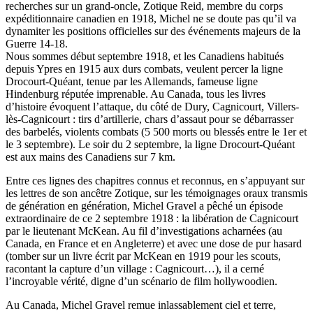
recherches sur un grand-oncle, Zotique Reid, membre du corps
expéditionnaire canadien en 1918, Michel ne se doute pas qu’il va
dynamiter les positions officielles sur des événements majeurs de la
Guerre 14-18.
Nous sommes début septembre 1918, et les Canadiens habitués
depuis Ypres en 1915 aux durs combats, veulent percer la ligne
Drocourt-Quéant, tenue par les Allemands, fameuse ligne
Hindenburg réputée imprenable. Au Canada, tous les livres
d’histoire évoquent l’attaque, du côté de Dury, Cagnicourt, Villers-
lès-Cagnicourt : tirs d’artillerie, chars d’assaut pour se débarrasser
des barbelés, violents combats (5 500 morts ou blessés entre le 1er et
le 3 septembre). Le soir du 2 septembre, la ligne Drocourt-Quéant
est aux mains des Canadiens sur 7 km.
Entre ces lignes des chapitres connus et reconnus, en s’appuyant sur
les lettres de son ancêtre Zotique, sur les témoignages oraux transmis
de génération en génération, Michel Gravel a pêché un épisode
extraordinaire de ce 2 septembre 1918 : la libération de Cagnicourt
par le lieutenant McKean. Au fil d’investigations acharnées (au
Canada, en France et en Angleterre) et avec une dose de pur hasard
(tomber sur un livre écrit par McKean en 1919 pour les scouts,
racontant la capture d’un village : Cagnicourt…), il a cerné
l’incroyable vérité, digne d’un scénario de film hollywoodien.
Au Canada, Michel Gravel remue inlassablement ciel et terre,